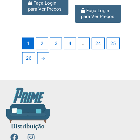
Faça Login
para Ver Preços
Faça Login
para Ver Preços
1
2
3
4
…
24
25
26
→
F
I