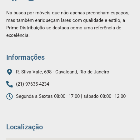
a
n
c
s
Na busca por móveis que não apenas preencham espaços,
e
t
mas também enriqueçam lares com qualidade e estilo, a
b
a
Prime Distribuição se destaca como uma referência de
o
g
excelência.
o
r
k
a
m
Informações
R. Silva Vale, 698 - Cavalcanti, Rio de Janeiro
(21) 97635-4234
Segunda a Sextas 08:00–17:00 | sábado 08:00–12:00
Localização