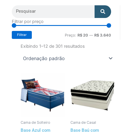
Search
Search
Preço
Preço
Filtrar por preço
mínimo
máximo
Filtrar
Preço:
R$ 20
—
R$ 3.640
Exibindo 1–12 de 301 resultados
Cama de Solteiro
Cama de Casal
Base Azul com
Base Baú com