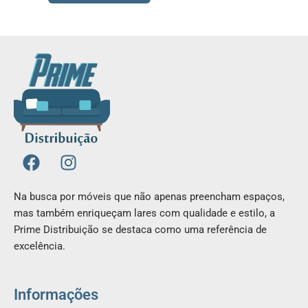
F
I
a
n
c
s
Na busca por móveis que não apenas preencham espaços,
e
t
mas também enriqueçam lares com qualidade e estilo, a
b
a
Prime Distribuição se destaca como uma referência de
o
g
excelência.
o
r
k
a
m
Informações