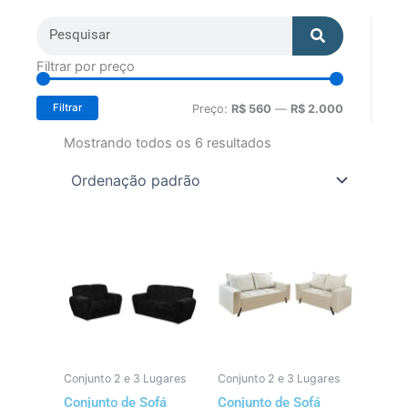
Search
Search
Preço
Preço
Filtrar por preço
mínimo
máximo
Filtrar
Preço:
R$ 560
—
R$ 2.000
Mostrando todos os 6 resultados
Conjunto 2 e 3 Lugares
Conjunto 2 e 3 Lugares
Conjunto de Sofá
Conjunto de Sofá