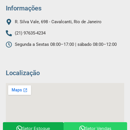
m
Informações
R. Silva Vale, 698 - Cavalcanti, Rio de Janeiro
(21) 97635-4234
Segunda a Sextas 08:00–17:00 | sábado 08:00–12:00
Localização
Setor Estoque
Setor Vendas