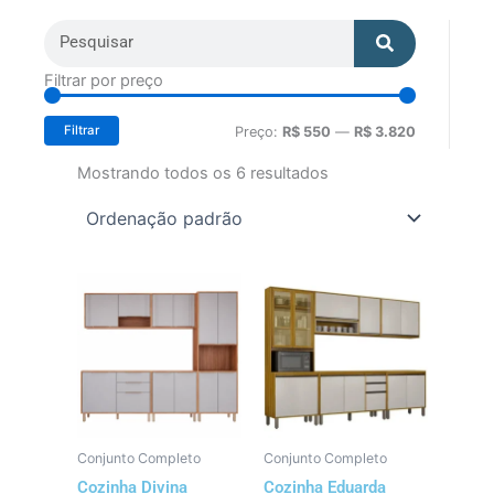
Search
Search
Preço
Preço
Filtrar por preço
mínimo
máximo
Filtrar
Preço:
R$ 550
—
R$ 3.820
Mostrando todos os 6 resultados
Conjunto Completo
Conjunto Completo
Cozinha Divina
Cozinha Eduarda