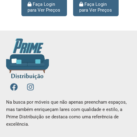
Faça Login
Faça Login
para Ver Preços
para Ver Preços
F
I
a
n
c
s
Na busca por móveis que não apenas preencham espaços,
e
t
mas também enriqueçam lares com qualidade e estilo, a
b
a
Prime Distribuição se destaca como uma referência de
o
g
excelência.
o
r
k
a