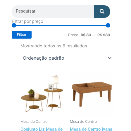
Search
Search
Preço
Preço
Filtrar por preço
mínimo
máximo
Filtrar
Preço:
R$ 80
—
R$ 980
Mostrando todos os 6 resultados
Mesa de Centro
Mesa de Centro
Conjunto Liz Mesa de
Mesa de Centro Ivana