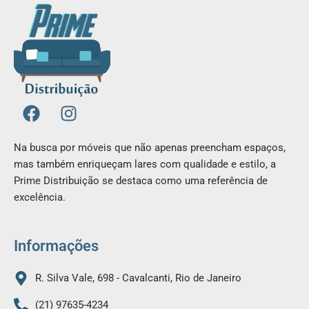
F
I
a
n
c
s
Na busca por móveis que não apenas preencham espaços,
e
t
mas também enriqueçam lares com qualidade e estilo, a
b
a
Prime Distribuição se destaca como uma referência de
o
g
excelência.
o
r
k
a
m
Informações
R. Silva Vale, 698 - Cavalcanti, Rio de Janeiro
(21) 97635-4234