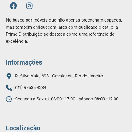
F
I
a
n
c
s
Na busca por móveis que não apenas preencham espaços,
e
t
mas também enriqueçam lares com qualidade e estilo, a
b
a
Prime Distribuição se destaca como uma referência de
o
g
excelência.
o
r
k
a
m
Informações
R. Silva Vale, 698 - Cavalcanti, Rio de Janeiro
(21) 97635-4234
Segunda a Sextas 08:00–17:00 | sábado 08:00–12:00
Localização