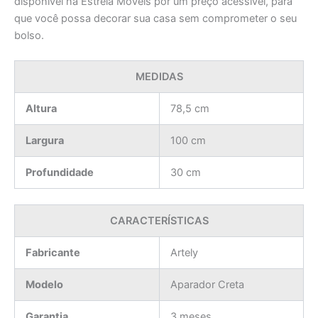
disponível na Estrela Móveis por um preço acessível, para
que você possa decorar sua casa sem comprometer o seu
bolso.
MEDIDAS
Altura
78,5 cm
Largura
100 cm
Profundidade
30 cm
CARACTERÍSTICAS
Fabricante
Artely
Modelo
Aparador Creta
Garantia
3 meses