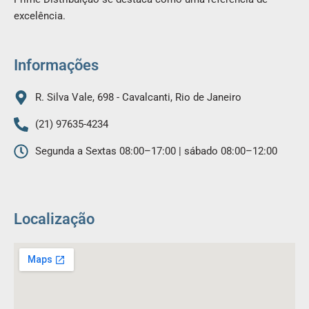
o
g
excelência.
o
r
k
a
m
Informações
R. Silva Vale, 698 - Cavalcanti, Rio de Janeiro
(21) 97635-4234
Segunda a Sextas 08:00–17:00 | sábado 08:00–12:00
Localização