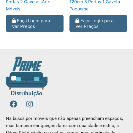
Portas 2 Gavetas Arte
120cm 5 Portas 1 Gaveta
Móveis
Poquema
Faça Login para
Faça Login para
Ver Preços
Ver Preços
F
I
a
n
c
s
Na busca por móveis que não apenas preencham espaços,
e
t
mas também enriqueçam lares com qualidade e estilo, a
b
a
Prime Distribuição se destaca como uma referência de