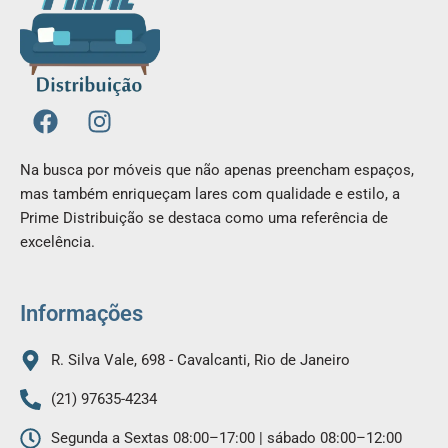
F
I
a
n
c
s
Na busca por móveis que não apenas preencham espaços,
e
t
mas também enriqueçam lares com qualidade e estilo, a
b
a
Prime Distribuição se destaca como uma referência de
o
g
excelência.
o
r
k
a
m
Informações
R. Silva Vale, 698 - Cavalcanti, Rio de Janeiro
(21) 97635-4234
Segunda a Sextas 08:00–17:00 | sábado 08:00–12:00