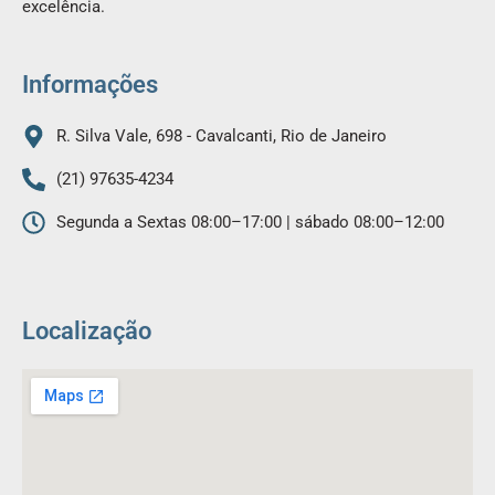
excelência.
o
r
k
a
m
Informações
R. Silva Vale, 698 - Cavalcanti, Rio de Janeiro
(21) 97635-4234
Segunda a Sextas 08:00–17:00 | sábado 08:00–12:00
Localização