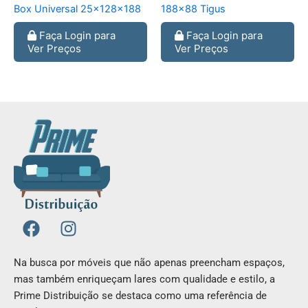
Box Universal 25x128x188
188×88 Tigus
Faça Login para
Faça Login para
Ver Preços
Ver Preços
F
I
a
n
c
s
Na busca por móveis que não apenas preencham espaços,
e
t
mas também enriqueçam lares com qualidade e estilo, a
b
a
Prime Distribuição se destaca como uma referência de
o
g