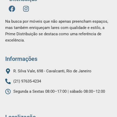
F
I
a
n
c
s
Na busca por móveis que não apenas preencham espaços,
e
t
mas também enriqueçam lares com qualidade e estilo, a
b
a
Prime Distribuição se destaca como uma referência de
o
g
excelência.
o
r
k
a
m
Informações
R. Silva Vale, 698 - Cavalcanti, Rio de Janeiro
(21) 97635-4234
Segunda a Sextas 08:00–17:00 | sábado 08:00–12:00