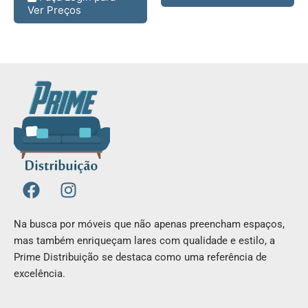
Ver Preços
F
I
a
n
c
s
Na busca por móveis que não apenas preencham espaços,
e
t
mas também enriqueçam lares com qualidade e estilo, a
b
a
Prime Distribuição se destaca como uma referência de
o
g
excelência.
o
r
k
a