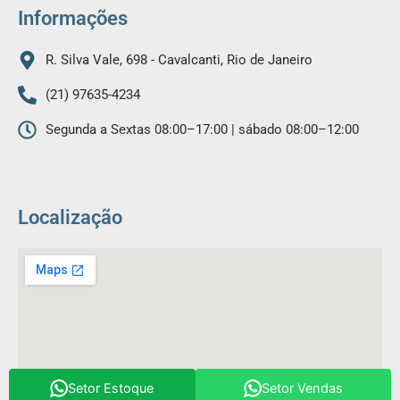
m
Informações
R. Silva Vale, 698 - Cavalcanti, Rio de Janeiro
(21) 97635-4234
Segunda a Sextas 08:00–17:00 | sábado 08:00–12:00
Localização
Setor Estoque
Setor Vendas