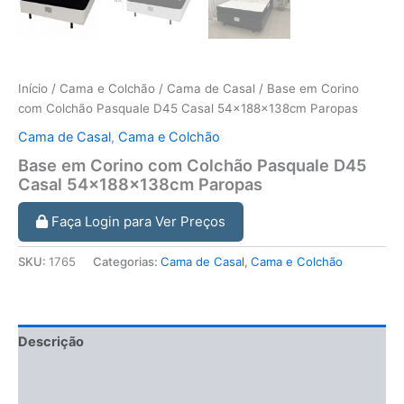
Início
/
Cama e Colchão
/
Cama de Casal
/ Base em Corino
com Colchão Pasquale D45 Casal 54x188x138cm Paropas
Cama de Casal
,
Cama e Colchão
Base em Corino com Colchão Pasquale D45
Casal 54x188x138cm Paropas
Faça Login para Ver Preços
SKU:
1765
Categorias:
Cama de Casal
,
Cama e Colchão
Descrição
Informação adicional