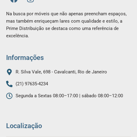
a
n
c
s
Na busca por móveis que não apenas preencham espaços,
e
t
mas também enriqueçam lares com qualidade e estilo, a
b
a
Prime Distribuição se destaca como uma referência de
o
g
excelência.
o
r
k
a
m
Informações
R. Silva Vale, 698 - Cavalcanti, Rio de Janeiro
(21) 97635-4234
Segunda a Sextas 08:00–17:00 | sábado 08:00–12:00
Localização