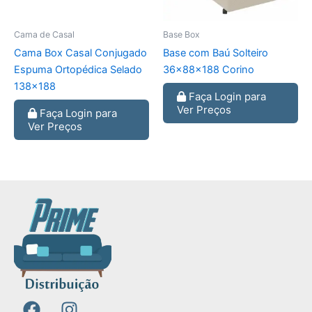
Cama de Casal
Base Box
Cama Box Casal Conjugado
Base com Baú Solteiro
Espuma Ortopédica Selado
36x88x188 Corino
138×188
Faça Login para
Ver Preços
Faça Login para
Ver Preços
F
I