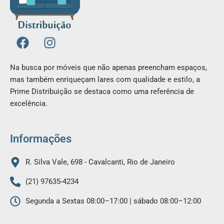
F
I
a
n
c
s
Na busca por móveis que não apenas preencham espaços,
e
t
mas também enriqueçam lares com qualidade e estilo, a
b
a
Prime Distribuição se destaca como uma referência de
o
g
excelência.
o
r
k
a
m
Informações
R. Silva Vale, 698 - Cavalcanti, Rio de Janeiro
(21) 97635-4234
Segunda a Sextas 08:00–17:00 | sábado 08:00–12:00