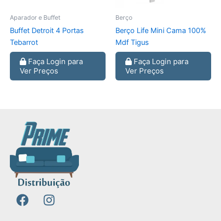
Aparador e Buffet
Berço
Buffet Detroit 4 Portas
Berço Life Mini Cama 100%
Tebarrot
Mdf Tigus
Faça Login para
Faça Login para
Ver Preços
Ver Preços
F
I
a
n
c
s