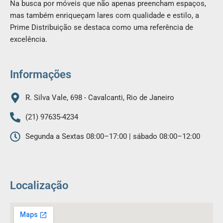
Na busca por móveis que não apenas preencham espaços,
e
t
mas também enriqueçam lares com qualidade e estilo, a
b
a
Prime Distribuição se destaca como uma referência de
o
g
excelência.
o
r
k
a
m
Informações
R. Silva Vale, 698 - Cavalcanti, Rio de Janeiro
(21) 97635-4234
Segunda a Sextas 08:00–17:00 | sábado 08:00–12:00
Localização