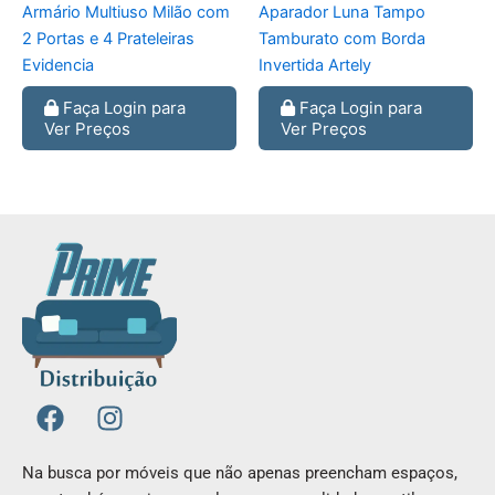
Armário Multiuso Milão com
Aparador Luna Tampo
2 Portas e 4 Prateleiras
Tamburato com Borda
Evidencia
Invertida Artely
Faça Login para
Faça Login para
Ver Preços
Ver Preços
F
I
a
n
c
s
Na busca por móveis que não apenas preencham espaços,
e
t