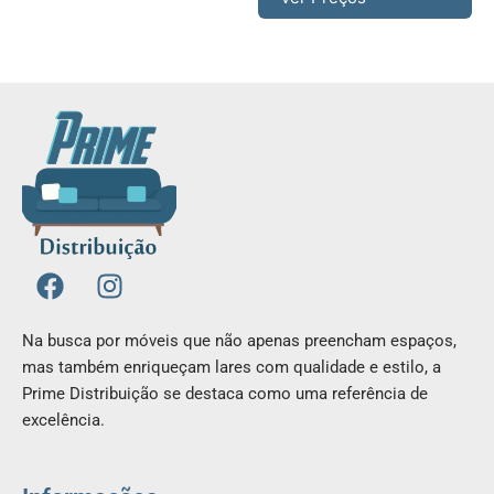
F
I
a
n
c
s
Na busca por móveis que não apenas preencham espaços,
e
t
mas também enriqueçam lares com qualidade e estilo, a
b
a
Prime Distribuição se destaca como uma referência de
o
g
excelência.
o
r
k
a
m