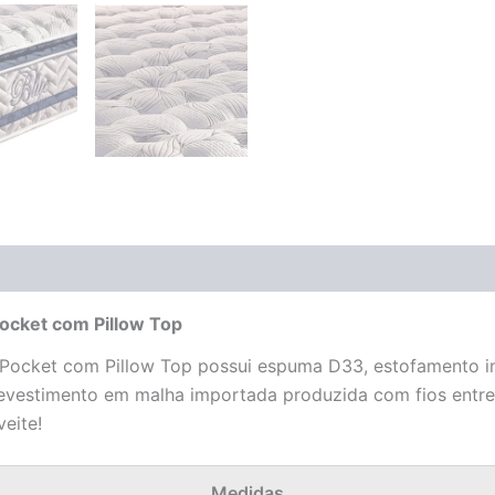
(0)
ocket com Pillow Top
Pocket com Pillow Top possui espuma D33, estofamento int
revestimento em malha importada produzida com fios entrel
eite!
Medidas