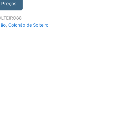
r Preços
LTEIRO88
hão
,
Colchão de Solteiro