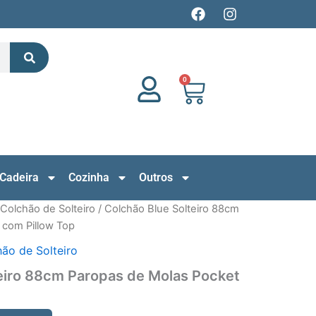
F
I
a
n
c
s
Search
e
t
b
a
o
g
0
Cart
o
r
k
a
m
Cadeira
Cozinha
Outros
Colchão de Solteiro
/ Colchão Blue Solteiro 88cm
 com Pillow Top
ão de Solteiro
eiro 88cm Paropas de Molas Pocket