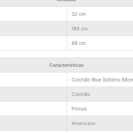
32 cm
188 cm
88 cm
Características
Colchão Blue Solteiro 88c
Colchão
Primus
Americano