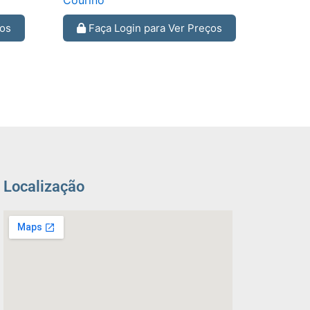
Courino
ços
Faça Login para Ver Preços
Localização