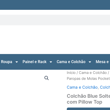
 Roupa
Painel e Rack
Cama e Colchão
Mesa e 
Início
/
Cama e Colchão
/
Paropas de Molas Pocket
Cama e Colchão
,
Colch
Colchão Blue Solt
com Pillow Top