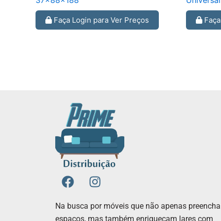
37x88x188
Universa
Faça Login para Ver Preços
Faça 
F
I
a
n
c
s
Na busca por móveis que não apenas preench
e
t
espaços, mas também enriqueçam lares com