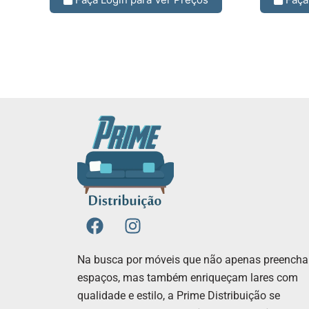
F
I
a
n
c
s
Na busca por móveis que não apenas preench
e
t
espaços, mas também enriqueçam lares com
b
a
qualidade e estilo, a Prime Distribuição se
o
g