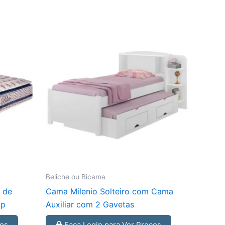
Beliche ou Bicama
 de
Cama Milenio Solteiro com Cama
op
Auxiliar com 2 Gavetas
ços
Faça Login para Ver Preços