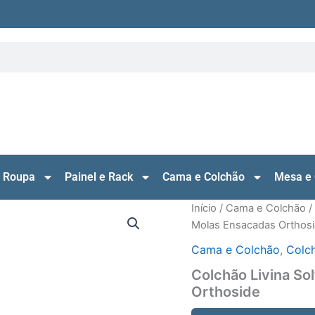
 Roupa
Painel e Rack
Cama e Colchão
Mesa e 
Início
/
Cama e Colchão
/
Molas Ensacadas Orthos
Cama e Colchão
,
Colch
Colchão Livina So
Orthoside