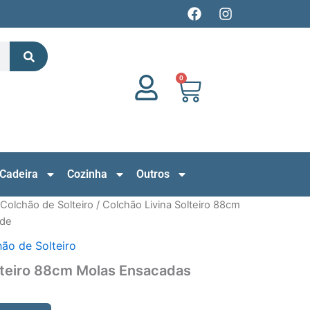
F
I
a
n
c
s
Search
e
t
b
a
o
g
0
Cart
o
r
k
a
m
Cadeira
Cozinha
Outros
Colchão de Solteiro
/ Colchão Livina Solteiro 88cm
ide
ão de Solteiro
lteiro 88cm Molas Ensacadas