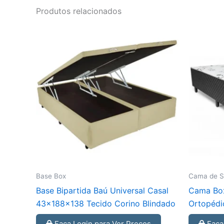
Produtos relacionados
Base Box
Cama de So
Base Bipartida Baú Universal Casal
Cama Box
43x188x138 Tecido Corino Blindado
Ortopédi
Faça Login para Ver Preços
Faça 