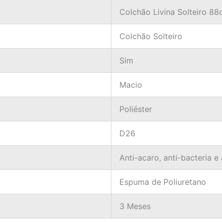
Colchão Livina Solteiro 8
Colchão Solteiro
Sim
Macio
Poliéster
D26
Anti-acaro, anti-bacteria e
Espuma de Poliuretano
3 Meses