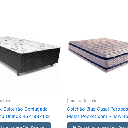
lteiro
Cama e Colchão
 Solteirão Conjugada
Colchão Blue Casal Paropas
ca Unibox 45x188x108
Molas Pocket com Pillow T
Login para Ver Preços
Faça Login para Ver Pre