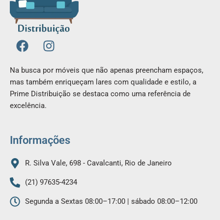
F
I
a
n
c
s
Na busca por móveis que não apenas preencham espaços,
e
t
mas também enriqueçam lares com qualidade e estilo, a
b
a
Prime Distribuição se destaca como uma referência de
o
g
excelência.
o
r
k
a
m
Informações
R. Silva Vale, 698 - Cavalcanti, Rio de Janeiro
(21) 97635-4234
Segunda a Sextas 08:00–17:00 | sábado 08:00–12:00