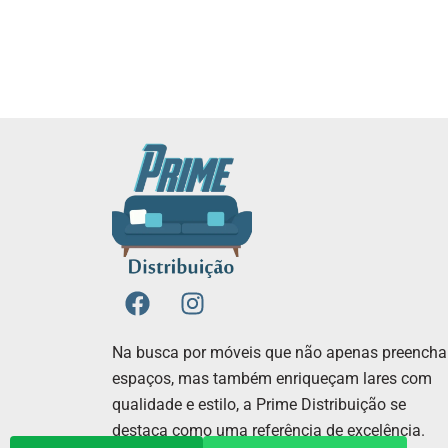
F
I
a
n
c
s
Na busca por móveis que não apenas preench
e
t
espaços, mas também enriqueçam lares com
b
a
qualidade e estilo, a Prime Distribuição se
o
g
destaca como uma referência de excelência.
o
r