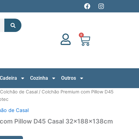
F
I
a
n
c
s
Search
e
t
b
a
o
g
0
Cart
o
r
k
a
m
Cadeira
Cozinha
Outros
Colchão de Casal
/ Colchão Premium com Pillow D45
otec
hão de Casal
 com Pillow D45 Casal 32x188x138cm