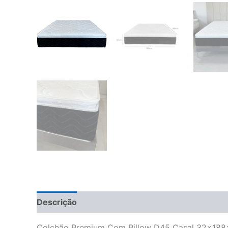
Descrição
Informação adicional
Avaliações 
Colchão Premium Com Pillow D45 Casal 32x18