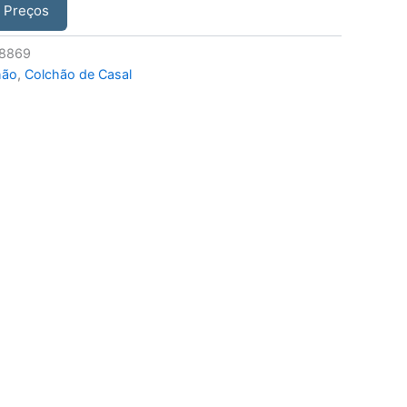
r Preços
8869
hão
,
Colchão de Casal