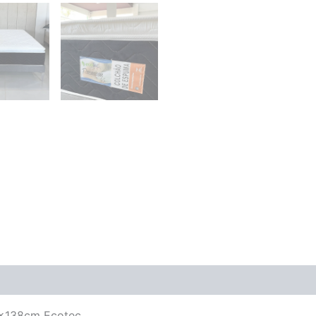
(0)
8x138cm Ecotec