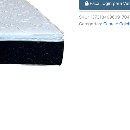
Faça Login para Ve
SKU:
1373184096091704
Categorias:
Cama e Colc