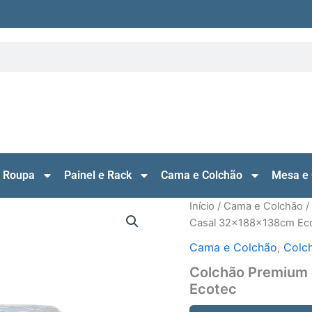
 Roupa
Painel e Rack
Cama e Colchão
Mesa e 
Início
/
Cama e Colchão
/
Casal 32x188x138cm Ec
Cama e Colchão
,
Colc
Colchão Premium
Ecotec