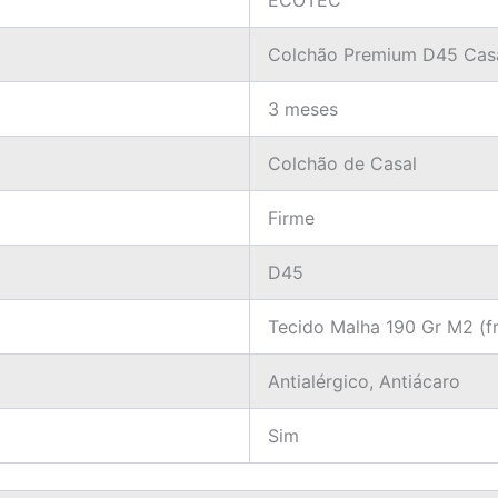
ECOTEC
Colchão Premium D45 Cas
3 meses
Colchão de Casal
Firme
D45
Tecido Malha 190 Gr M2 (f
Antialérgico, Antiácaro
Sim