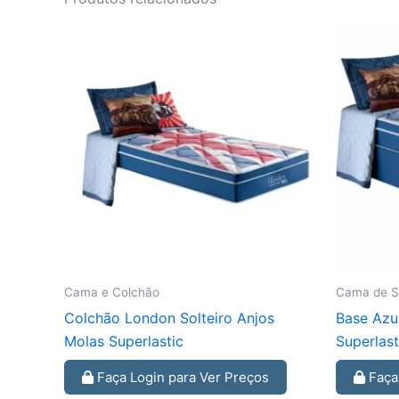
Cama e Colchão
Cama de So
Colchão London Solteiro Anjos
Base Azu
Molas Superlastic
Superlast
Faça Login para Ver Preços
Faça 