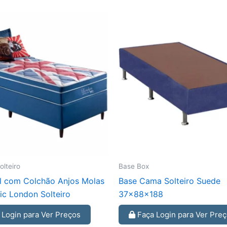
lteiro
Base Box
l com Colchão Anjos Molas
Base Cama Solteiro Suede
ic London Solteiro
37x88x188
Login para Ver Preços
Faça Login para Ver Pre