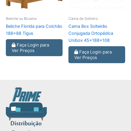
Beliche ou Bicama
Cama de Solteiro
Beliche Florida para Colchão
Cama Box Solteirão
188×88 Tigus
Conjugada Ortopédica
Unibox 45x188x108
Faça Login para
Ver Preços
Faça Login para
Ver Preços
F
I