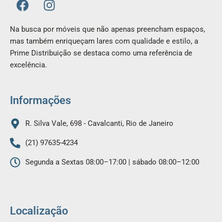
a
n
c
s
Na busca por móveis que não apenas preencham espaços,
e
t
mas também enriqueçam lares com qualidade e estilo, a
b
a
Prime Distribuição se destaca como uma referência de
o
g
excelência.
o
r
k
a
m
Informações
R. Silva Vale, 698 - Cavalcanti, Rio de Janeiro
(21) 97635-4234
Segunda a Sextas 08:00–17:00 | sábado 08:00–12:00
Localização