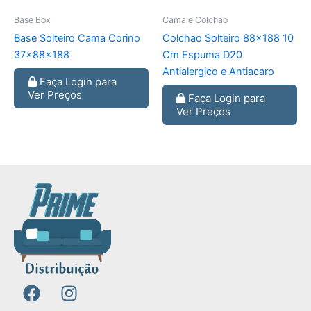
Base Box
Cama e Colchão
Base Solteiro Cama Corino
Colchao Solteiro 88×188 10
37x88x188
Cm Espuma D20
Antialergico e Antiacaro
Faça Login para
Ver Preços
Faça Login para
Ver Preços
F
I
a
n