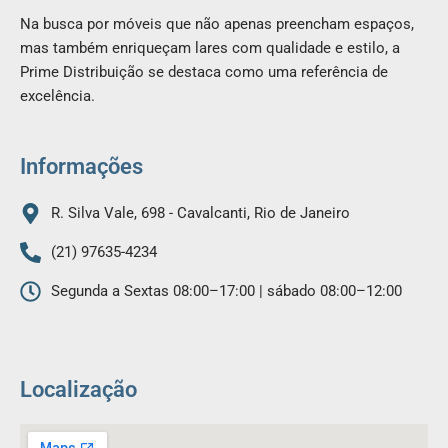
c
s
Na busca por móveis que não apenas preencham espaços,
e
t
mas também enriqueçam lares com qualidade e estilo, a
b
a
Prime Distribuição se destaca como uma referência de
o
g
excelência.
o
r
k
a
m
Informações
R. Silva Vale, 698 - Cavalcanti, Rio de Janeiro
(21) 97635-4234
Segunda a Sextas 08:00–17:00 | sábado 08:00–12:00
Localização