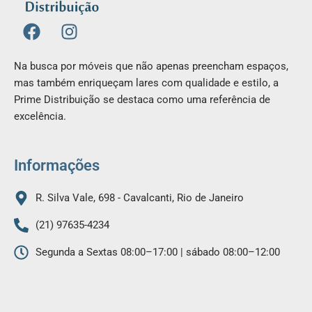
F
I
a
n
c
s
Na busca por móveis que não apenas preencham espaços,
e
t
mas também enriqueçam lares com qualidade e estilo, a
b
a
Prime Distribuição se destaca como uma referência de
o
g
excelência.
o
r
k
a
m
Informações
R. Silva Vale, 698 - Cavalcanti, Rio de Janeiro
(21) 97635-4234
Segunda a Sextas 08:00–17:00 | sábado 08:00–12:00