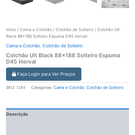
Início
/
Cama e Colchão
/
Colchão de Solteiro
/ Colchão Ult
Black 88×188 Solteiro Espuma D45 Herval
Cama e Colchão
,
Colchão de Solteiro
Colchão Ult Black 88×188 Solteiro Espuma
D45 Herval
Faça Login para Ver Preços
SKU:
1284
Categorias:
Cama e Colchão
,
Colchão de Solteiro
Descrição
Informação adicional