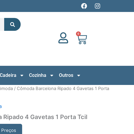
F
I
a
n
c
s
Search
e
t
b
a
o
g
0
Cart
o
r
k
a
m
Cadeira
Cozinha
Outros
ômoda
/ Cômoda Barcelona Ripado 4 Gavetas 1 Porta
a
Ripado 4 Gavetas 1 Porta Tcil
r Preços