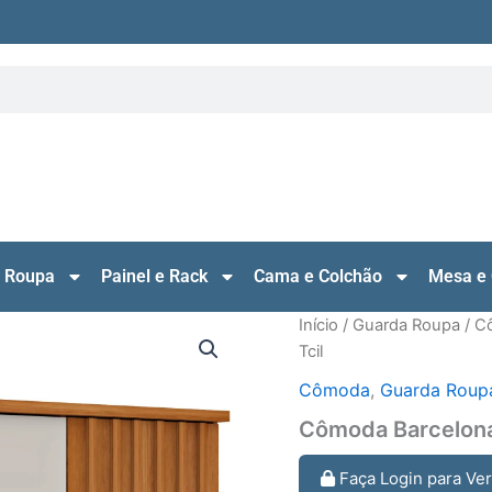
 Roupa
Painel e Rack
Cama e Colchão
Mesa e 
Início
/
Guarda Roupa
/
C
Tcil
Cômoda
,
Guarda Roup
Cômoda Barcelona 
Faça Login para Ve