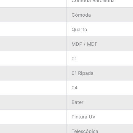
Cômoda Barcelona
Cômoda
Quarto
MDP / MDF
01
01 Ripada
04
Bater
Pintura UV
Telescópica