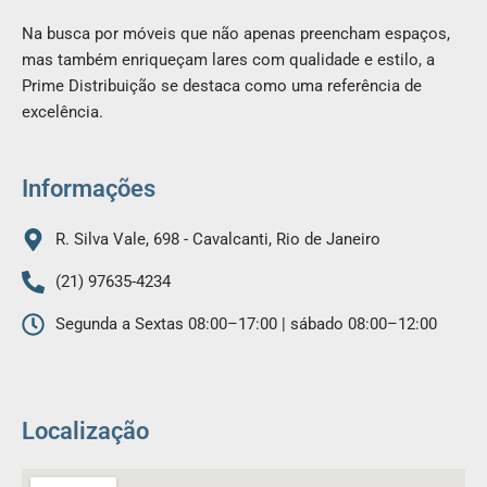
c
s
Na busca por móveis que não apenas preencham espaços,
e
t
mas também enriqueçam lares com qualidade e estilo, a
b
a
Prime Distribuição se destaca como uma referência de
o
g
excelência.
o
r
k
a
m
Informações
R. Silva Vale, 698 - Cavalcanti, Rio de Janeiro
(21) 97635-4234
Segunda a Sextas 08:00–17:00 | sábado 08:00–12:00
Localização