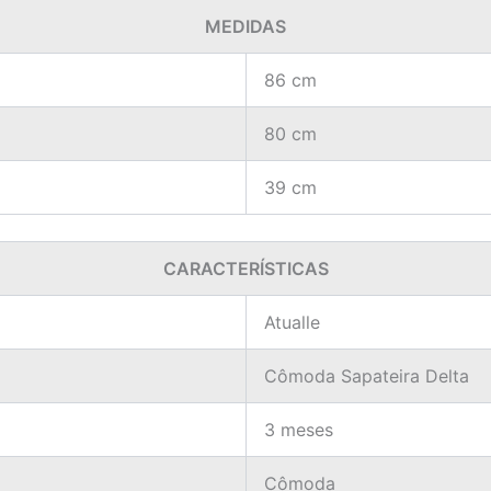
MEDIDAS
86 cm
80 cm
39 cm
CARACTERÍSTICAS
Atualle
Cômoda Sapateira Delta
3 meses
Cômoda