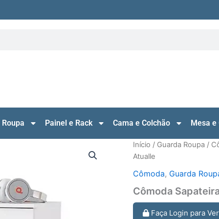
 Roupa
Painel e Rack
Cama e Colchão
Mesa e 
Início
/
Guarda Roupa
/
C
Atualle
Cômoda
,
Guarda Roup
Cômoda Sapateira 
Faça Login para Ve