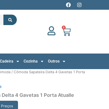
F
I
a
n
c
s
Search
e
t
b
a
o
g
0
Cart
o
r
k
a
m
Cadeira
Cozinha
Outros
ômoda
/ Cômoda Sapateira Delta 4 Gavetas 1 Porta
a
Delta 4 Gavetas 1 Porta Atualle
r Preços