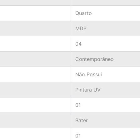
Quarto
MDP
04
Contemporâneo
Não Possui
Pintura UV
01
Bater
01