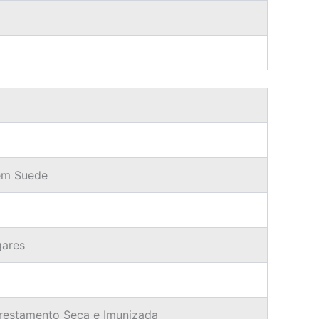
 em Suede
gares
orestamento Seca e Imunizada