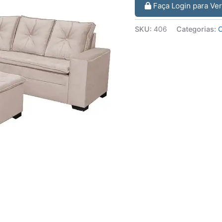
Faça Login para Ve
SKU:
406
Categorias:
C