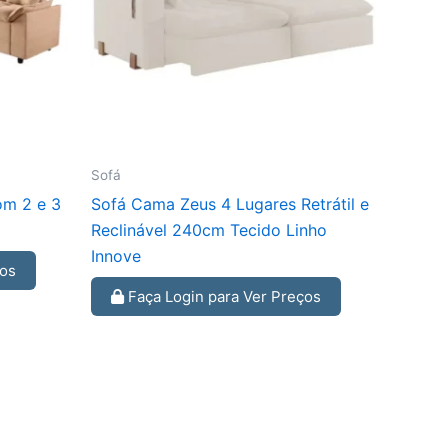
Sofá
om 2 e 3
Sofá Cama Zeus 4 Lugares Retrátil e
Reclinável 240cm Tecido Linho
Innove
ços
Faça Login para Ver Preços