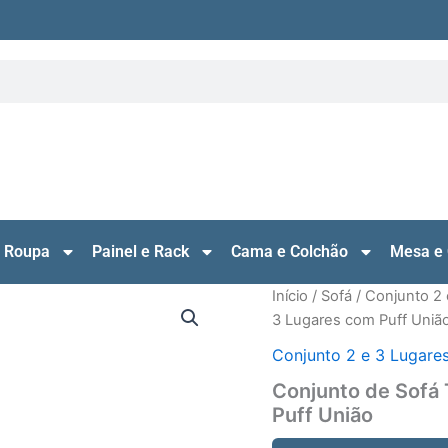
 Roupa
Painel e Rack
Cama e Colchão
Mesa e 
Início
/
Sofá
/
Conjunto 2 
3 Lugares com Puff Uniã
Conjunto 2 e 3 Lugare
Conjunto de Sofá
Puff União