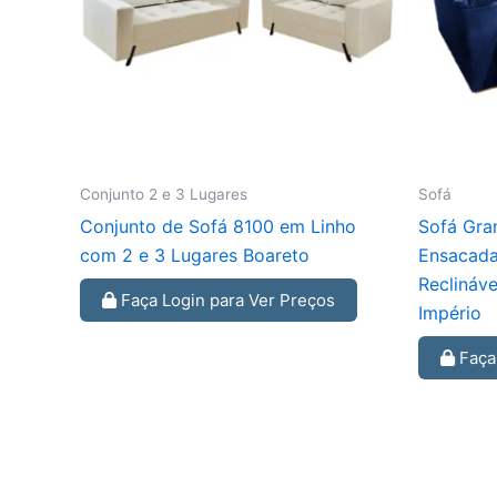
Conjunto 2 e 3 Lugares
Sofá
Conjunto de Sofá 8100 em Linho
Sofá Gra
com 2 e 3 Lugares Boareto
Ensacadas
Reclináv
Faça Login para Ver Preços
Império
Faça 