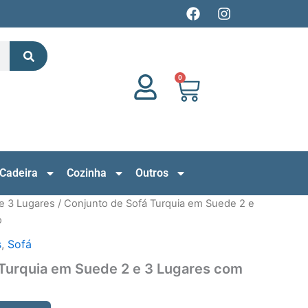
F
I
a
n
c
s
Search
e
t
b
a
o
g
0
Cart
o
r
k
a
m
Cadeira
Cozinha
Outros
e 3 Lugares
/ Conjunto de Sofá Turquia em Suede 2 e
o
s
,
Sofá
 Turquia em Suede 2 e 3 Lugares com