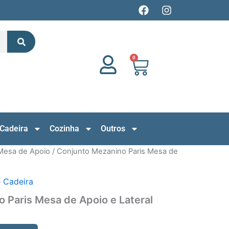
F
I
a
n
c
s
Search
e
t
b
a
o
g
0
Cart
o
r
k
a
m
Cadeira
Cozinha
Outros
Mesa de Apoio
/ Conjunto Mezanino Paris Mesa de
 Cadeira
 Paris Mesa de Apoio e Lateral