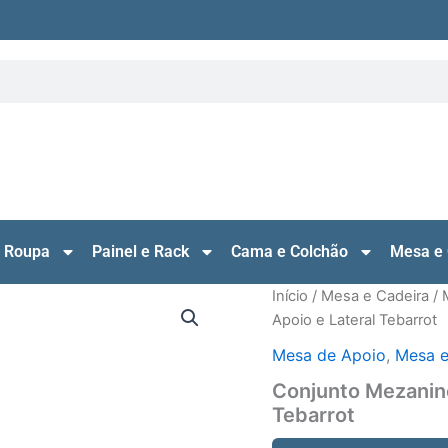
 Roupa
Painel e Rack
Cama e Colchão
Mesa e 
Início
/
Mesa e Cadeira
/
Apoio e Lateral Tebarrot
Mesa de Apoio
,
Mesa e
Conjunto Mezanino
Tebarrot