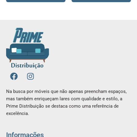
F
I
a
n
c
s
Na busca por móveis que não apenas preencham espaços,
e
t
mas também enriqueçam lares com qualidade e estilo, a
b
a
Prime Distribuição se destaca como uma referência de
o
g
excelência.
o
r
k
a
m
Informações