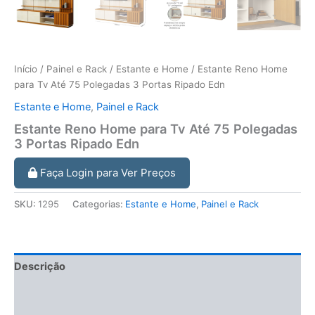
Início
/
Painel e Rack
/
Estante e Home
/ Estante Reno Home
para Tv Até 75 Polegadas 3 Portas Ripado Edn
Estante e Home
,
Painel e Rack
Estante Reno Home para Tv Até 75 Polegadas
3 Portas Ripado Edn
Faça Login para Ver Preços
SKU:
1295
Categorias:
Estante e Home
,
Painel e Rack
Descrição
Informação adicional