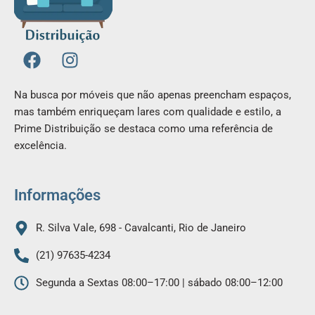
F
I
a
n
c
s
Na busca por móveis que não apenas preencham espaços,
e
t
mas também enriqueçam lares com qualidade e estilo, a
b
a
Prime Distribuição se destaca como uma referência de
o
g
excelência.
o
r
k
a
m
Informações
R. Silva Vale, 698 - Cavalcanti, Rio de Janeiro
(21) 97635-4234
Segunda a Sextas 08:00–17:00 | sábado 08:00–12:00