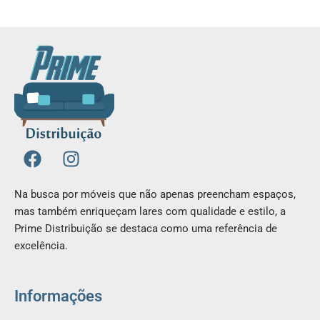
F
I
a
n
c
s
Na busca por móveis que não apenas preencham espaços,
e
t
mas também enriqueçam lares com qualidade e estilo, a
b
a
Prime Distribuição se destaca como uma referência de
o
g
excelência.
o
r
k
a
m
Informações