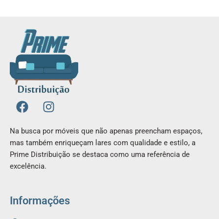
F
I
a
n
c
s
Na busca por móveis que não apenas preencham espaços,
e
t
mas também enriqueçam lares com qualidade e estilo, a
b
a
Prime Distribuição se destaca como uma referência de
o
g
excelência.
o
r
k
a
m
Informações