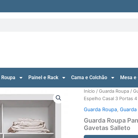
 Roupa
Painel e Rack
Cama e Colchão
Mesa e 
Início
/
Guarda Roupa
/
Gu
Espelho Casal 3 Portas 4
Guarda Roupa
,
Guarda
Guarda Roupa Pan
Gavetas Salleto