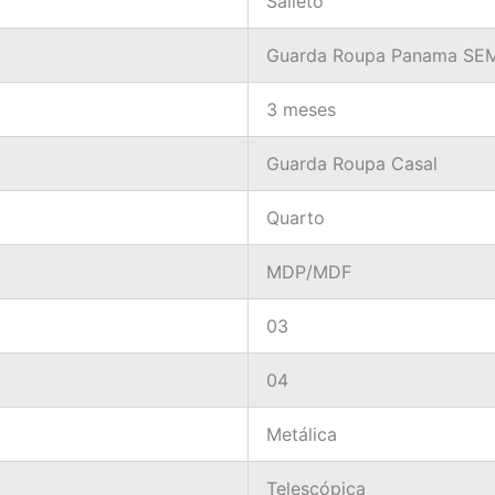
Salleto
Guarda Roupa Panama SEM
3 meses
Guarda Roupa Casal
Quarto
MDP/MDF
03
04
Metálica
Telescópica