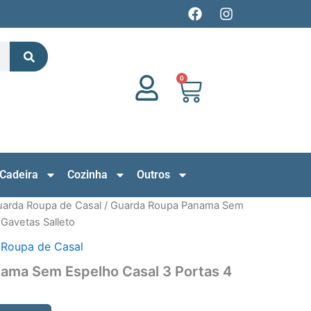
F
I
a
n
c
s
Search
e
t
b
a
o
g
0
Cart
o
r
k
a
m
Cadeira
Cozinha
Outros
arda Roupa de Casal
/ Guarda Roupa Panama Sem
 Gavetas Salleto
 Roupa de Casal
ama Sem Espelho Casal 3 Portas 4