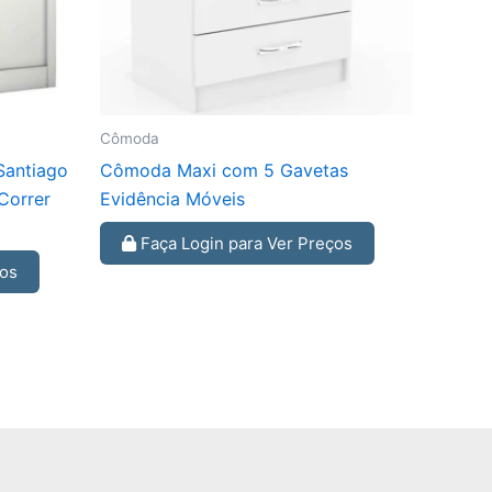
Cômoda
Santiago
Cômoda Maxi com 5 Gavetas
Correr
Evidência Móveis
Faça Login para Ver Preços
ços