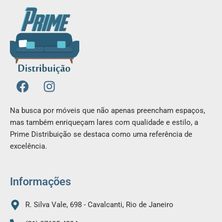
F
I
a
n
c
s
Na busca por móveis que não apenas preencham espaços,
e
t
mas também enriqueçam lares com qualidade e estilo, a
b
a
Prime Distribuição se destaca como uma referência de
o
g
excelência.
o
r
k
a
m
Informações
R. Silva Vale, 698 - Cavalcanti, Rio de Janeiro