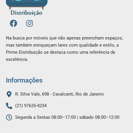
F
I
a
n
c
s
Na busca por móveis que não apenas preencham espaços,
e
t
mas também enriqueçam lares com qualidade e estilo, a
b
a
Prime Distribuição se destaca como uma referência de
o
g
excelência.
o
r
k
a
m
Informações
R. Silva Vale, 698 - Cavalcanti, Rio de Janeiro
(21) 97635-4234
Segunda a Sextas 08:00–17:00 | sábado 08:00–12:00