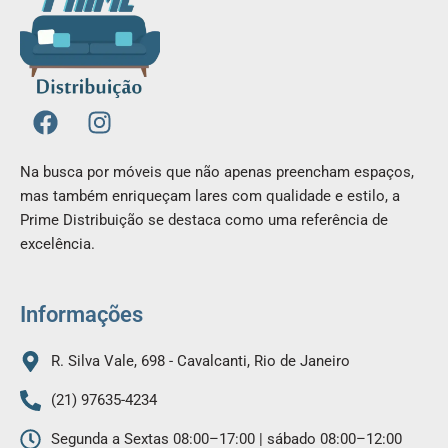
F
I
a
n
c
s
Na busca por móveis que não apenas preencham espaços,
e
t
mas também enriqueçam lares com qualidade e estilo, a
b
a
Prime Distribuição se destaca como uma referência de
o
g
excelência.
o
r
k
a
m
Informações
R. Silva Vale, 698 - Cavalcanti, Rio de Janeiro
(21) 97635-4234
Segunda a Sextas 08:00–17:00 | sábado 08:00–12:00