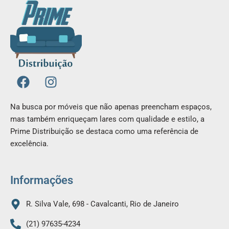
F
I
a
n
c
s
Na busca por móveis que não apenas preencham espaços,
e
t
mas também enriqueçam lares com qualidade e estilo, a
b
a
Prime Distribuição se destaca como uma referência de
o
g
excelência.
o
r
k
a
m
Informações
R. Silva Vale, 698 - Cavalcanti, Rio de Janeiro
(21) 97635-4234