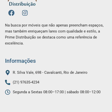
F
I
a
n
c
s
Na busca por móveis que não apenas preencham espaços,
e
t
mas também enriqueçam lares com qualidade e estilo, a
b
a
Prime Distribuição se destaca como uma referência de
o
g
excelência.
o
r
k
a
m
Informações
R. Silva Vale, 698 - Cavalcanti, Rio de Janeiro
(21) 97635-4234
Segunda a Sextas 08:00–17:00 | sábado 08:00–12:00