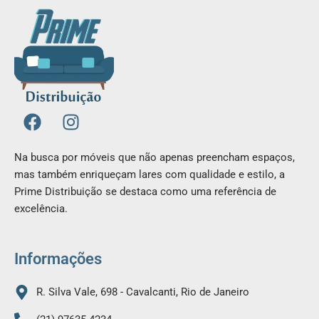
F
I
a
n
c
s
Na busca por móveis que não apenas preencham espaços,
e
t
mas também enriqueçam lares com qualidade e estilo, a
b
a
Prime Distribuição se destaca como uma referência de
o
g
excelência.
o
r
k
a
m
Informações
R. Silva Vale, 698 - Cavalcanti, Rio de Janeiro