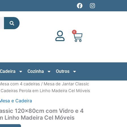
F
I
a
n
c
s
Search
e
t
b
a
o
g
0
Cart
o
r
k
a
m
Cadeira
Cozinha
Outros
Mesa com 4 cadeiras
/ Mesa de Jantar Classic
Cadeiras Perola em Linho Madeira Cel Móveis
Mesa e Cadeira
lassic 120x80cm com Vidro e 4
m Linho Madeira Cel Móveis