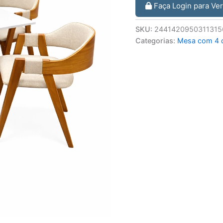
Faça Login para Ve
SKU:
2441420950311315
Categorias:
Mesa com 4 c