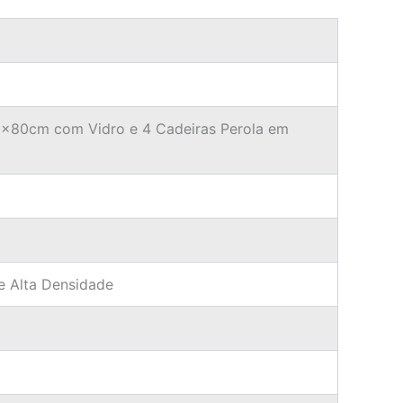
0x80cm com Vidro e 4 Cadeiras Perola em
e Alta Densidade