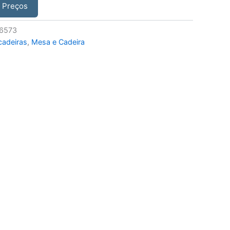
r Preços
6573
adeiras
,
Mesa e Cadeira