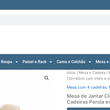
 Roupa
Painel e Rack
Cama e Colchão
Mesa e 
Início
/
Mesa e Cadeira
/
120x80cm com Vidro e 4 
Mesa com 4 cadeiras
,
Mesa de Jantar C
Cadeiras Perola e