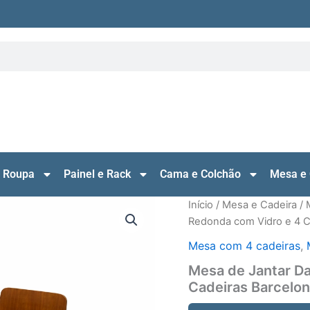
 Roupa
Painel e Rack
Cama e Colchão
Mesa e 
Início
/
Mesa e Cadeira
/
Redonda com Vidro e 4 C
Mesa com 4 cadeiras
,
Mesa de Jantar D
Cadeiras Barcelon