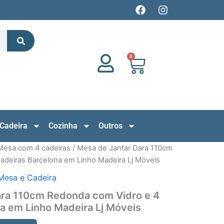
F
I
a
n
c
s
Search
e
t
b
a
o
g
0
Cart
o
r
k
a
m
Cadeira
Cozinha
Outros
Mesa com 4 cadeiras
/ Mesa de Jantar Dara 110cm
adeiras Barcelona em Linho Madeira Lj Móveis
Mesa e Cadeira
ara 110cm Redonda com Vidro e 4
a em Linho Madeira Lj Móveis