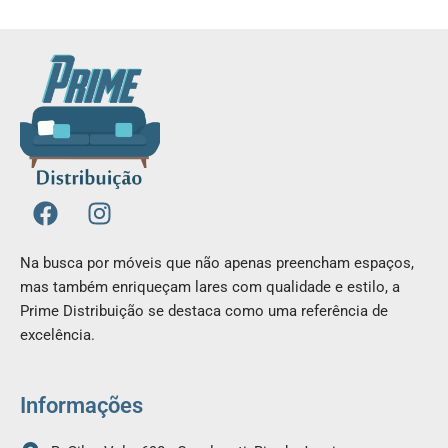
F
I
a
n
c
s
Na busca por móveis que não apenas preencham espaços,
e
t
mas também enriqueçam lares com qualidade e estilo, a
b
a
Prime Distribuição se destaca como uma referência de
o
g
excelência.
o
r
k
a
m
Informações