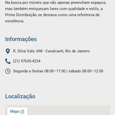
Na busca por móveis que não apenas preencham espaços,
e
t
mas também enriqueçam lares com qualidade e estilo, a
b
a
Prime Distribuição se destaca como uma referência de
o
g
excelência.
o
r
k
a
m
Informações
R. Silva Vale, 698 - Cavalcanti, Rio de Janeiro
(21) 97635-4234
Segunda a Sextas 08:00–17:00 | sábado 08:00–12:00
Localização