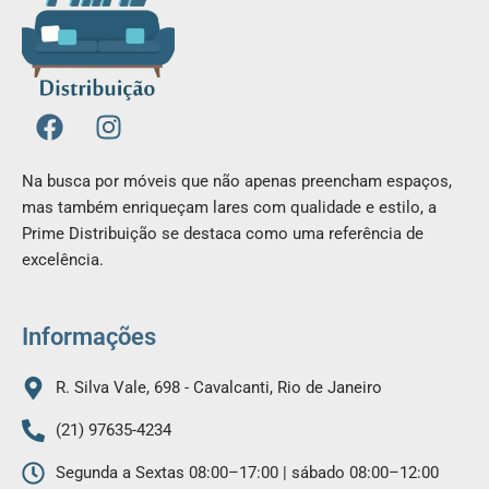
F
I
a
n
c
s
Na busca por móveis que não apenas preencham espaços,
e
t
mas também enriqueçam lares com qualidade e estilo, a
b
a
Prime Distribuição se destaca como uma referência de
o
g
excelência.
o
r
k
a
m
Informações
R. Silva Vale, 698 - Cavalcanti, Rio de Janeiro
(21) 97635-4234
Segunda a Sextas 08:00–17:00 | sábado 08:00–12:00