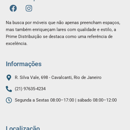
F
I
a
n
c
s
Na busca por móveis que não apenas preencham espaços,
e
t
mas também enriqueçam lares com qualidade e estilo, a
b
a
Prime Distribuição se destaca como uma referência de
o
g
excelência.
o
r
k
a
m
Informações
R. Silva Vale, 698 - Cavalcanti, Rio de Janeiro
(21) 97635-4234
Segunda a Sextas 08:00–17:00 | sábado 08:00–12:00
Localização