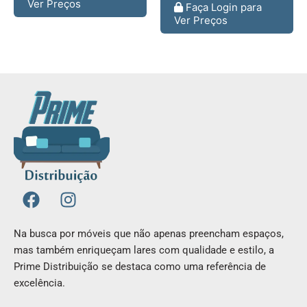
Ver Preços
Faça Login para
Ver Preços
F
I
a
n
c
s
Na busca por móveis que não apenas preencham espaços,
e
t
mas também enriqueçam lares com qualidade e estilo, a
b
a
Prime Distribuição se destaca como uma referência de
o
g
excelência.
o
r