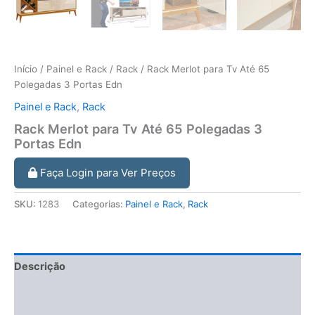
Início
/
Painel e Rack
/
Rack
/ Rack Merlot para Tv Até 65
Polegadas 3 Portas Edn
Painel e Rack
,
Rack
Rack Merlot para Tv Até 65 Polegadas 3
Portas Edn
Faça Login para Ver Preços
SKU:
1283
Categorias:
Painel e Rack
,
Rack
Descrição
Informação adicional