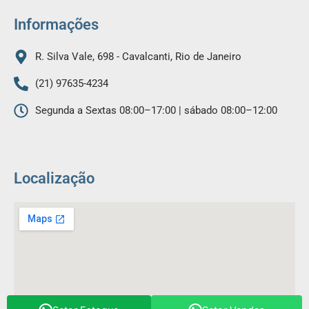
k
a
m
Informações
R. Silva Vale, 698 - Cavalcanti, Rio de Janeiro
(21) 97635-4234
Segunda a Sextas 08:00–17:00 | sábado 08:00–12:00
Localização