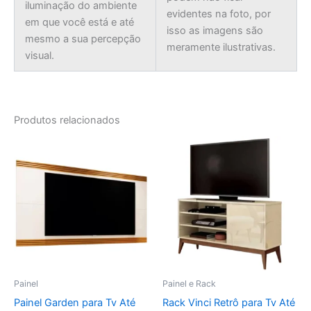
iluminação do ambiente
evidentes na foto, por
em que você está e até
isso as imagens são
mesmo a sua percepção
meramente ilustrativas.
visual.
Produtos relacionados
Painel
Painel e Rack
Painel Garden para Tv Até
Rack Vinci Retrô para Tv Até