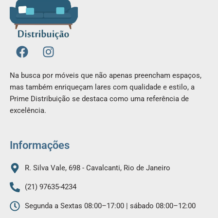
F
I
a
n
c
s
Na busca por móveis que não apenas preencham espaços,
e
t
mas também enriqueçam lares com qualidade e estilo, a
b
a
Prime Distribuição se destaca como uma referência de
o
g
excelência.
o
r
k
a
m
Informações
R. Silva Vale, 698 - Cavalcanti, Rio de Janeiro
(21) 97635-4234
Segunda a Sextas 08:00–17:00 | sábado 08:00–12:00