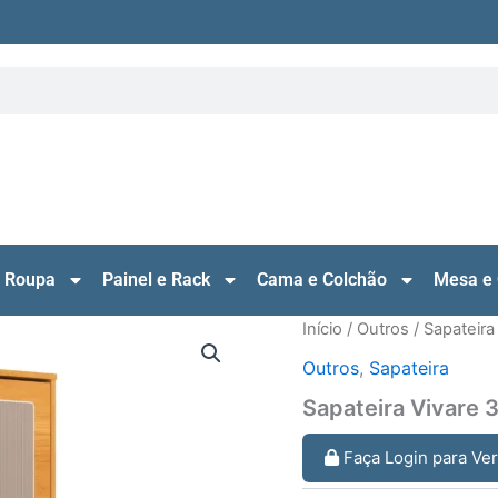
 Roupa
Painel e Rack
Cama e Colchão
Mesa e 
Início
/
Outros
/
Sapateira
Outros
,
Sapateira
Sapateira Vivare 
Faça Login para Ve