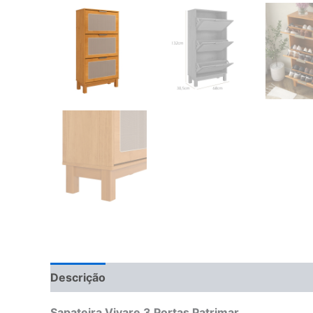
Descrição
Informação adicional
Avaliações 
Sapateira Vivare 3 Portas Patrimar