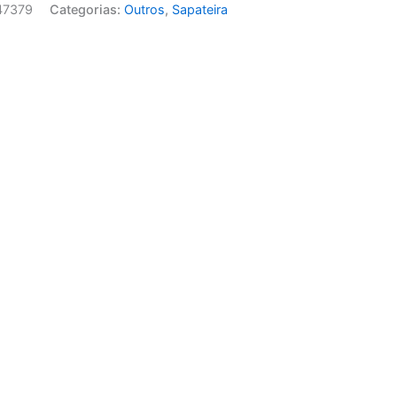
47379
Categorias:
Outros
,
Sapateira