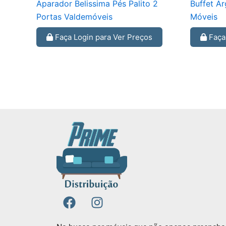
Aparador Belissima Pés Palito 2
Buffet A
Portas Valdemóveis
Móveis
Faça Login para Ver Preços
Faça 
F
I
a
n
c
s