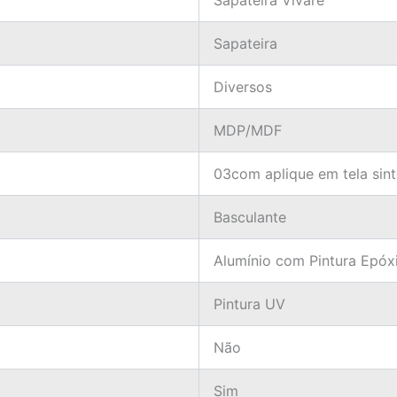
Sapateira Vivare
Sapateira
Diversos
MDP/MDF
03com aplique em tela sint
Basculante
Alumínio com Pintura Epóx
Pintura UV
Não
Sim