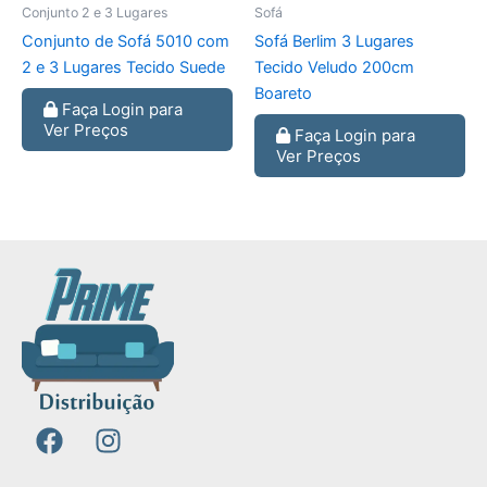
Conjunto 2 e 3 Lugares
Sofá
Conjunto de Sofá 5010 com
Sofá Berlim 3 Lugares
2 e 3 Lugares Tecido Suede
Tecido Veludo 200cm
Boareto
Faça Login para
Ver Preços
Faça Login para
Ver Preços
F
I
a
n
c
s