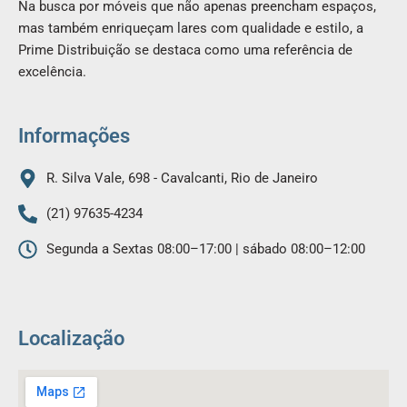
Na busca por móveis que não apenas preencham espaços,
e
t
mas também enriqueçam lares com qualidade e estilo, a
b
a
Prime Distribuição se destaca como uma referência de
o
g
excelência.
o
r
k
a
m
Informações
R. Silva Vale, 698 - Cavalcanti, Rio de Janeiro
(21) 97635-4234
Segunda a Sextas 08:00–17:00 | sábado 08:00–12:00
Localização