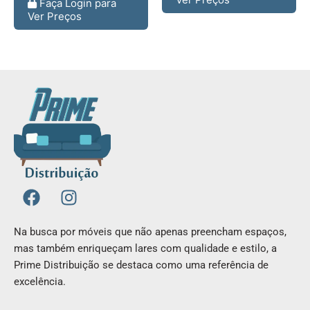
Faça Login para
Ver Preços
F
I
a
n
c
s
Na busca por móveis que não apenas preencham espaços,
e
t
mas também enriqueçam lares com qualidade e estilo, a
b
a
Prime Distribuição se destaca como uma referência de
o
g
excelência.
o
r
k
a