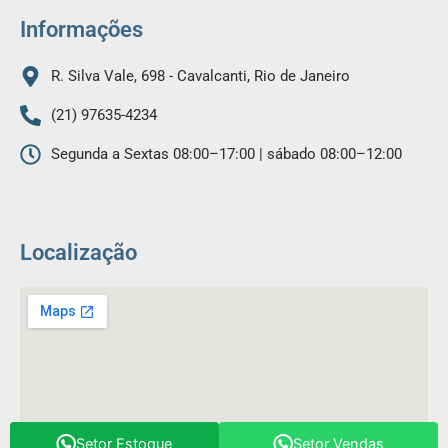
m
Informações
R. Silva Vale, 698 - Cavalcanti, Rio de Janeiro
(21) 97635-4234
Segunda a Sextas 08:00–17:00 | sábado 08:00–12:00
Localização
Setor Estoque
Setor Vendas