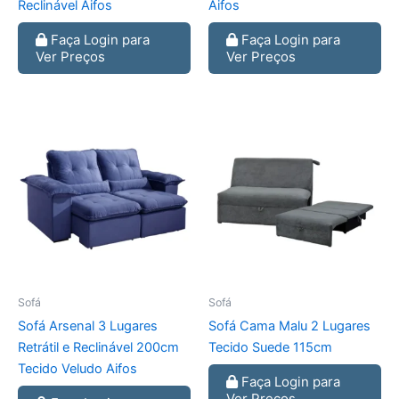
Reclinável Aifos
Aifos
Faça Login para
Faça Login para
Ver Preços
Ver Preços
Sofá
Sofá
Sofá Arsenal 3 Lugares
Sofá Cama Malu 2 Lugares
Retrátil e Reclinável 200cm
Tecido Suede 115cm
Tecido Veludo Aifos
Faça Login para
Ver Preços