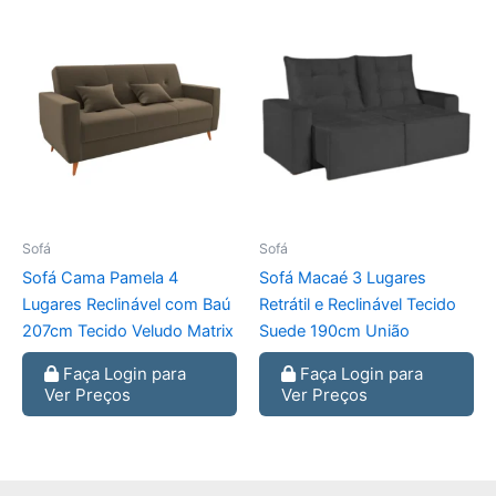
Sofá
Sofá
Sofá Cama Pamela 4
Sofá Macaé 3 Lugares
Lugares Reclinável com Baú
Retrátil e Reclinável Tecido
207cm Tecido Veludo Matrix
Suede 190cm União
Faça Login para
Faça Login para
Ver Preços
Ver Preços