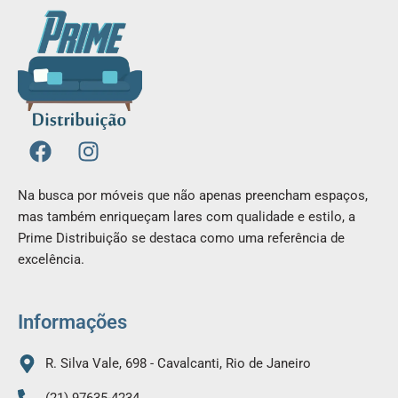
F
I
a
n
c
s
Na busca por móveis que não apenas preencham espaços,
e
t
mas também enriqueçam lares com qualidade e estilo, a
b
a
Prime Distribuição se destaca como uma referência de
o
g
excelência.
o
r
k
a
m
Informações
R. Silva Vale, 698 - Cavalcanti, Rio de Janeiro